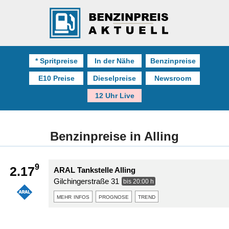
* Spritpreise
In der Nähe
Benzinpreise
E10 Preise
Dieselpreise
Newsroom
12 Uhr Live
Benzinpreise in Alling
9
2.17
ARAL Tankstelle Alling
Gilchingerstraße 31
bis 20:00 h
mehr infos
prognose
trend