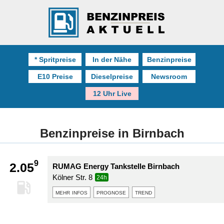
* Spritpreise
In der Nähe
Benzinpreise
E10 Preise
Dieselpreise
Newsroom
12 Uhr Live
Benzinpreise in Birnbach
9
2.05
RUMAG Energy Tankstelle Birnbach
Kölner Str. 8
24h
mehr infos
prognose
trend