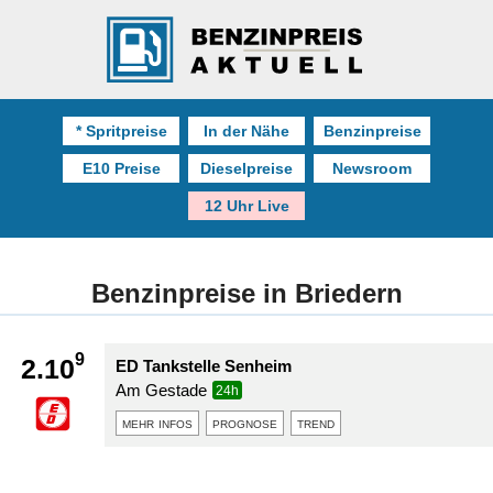
* Spritpreise
In der Nähe
Benzinpreise
E10 Preise
Dieselpreise
Newsroom
12 Uhr Live
Benzinpreise in Briedern
9
2.10
ED Tankstelle Senheim
Am Gestade
24h
mehr infos
prognose
trend