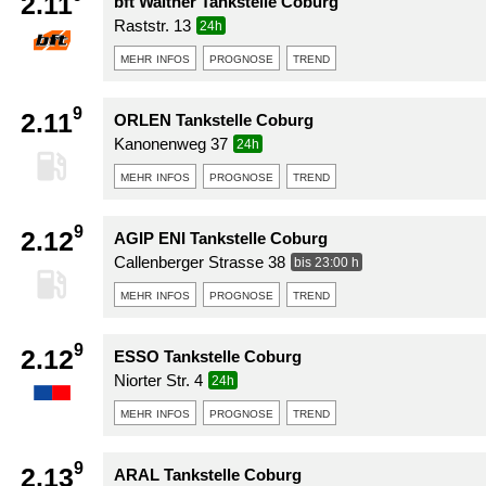
2.11
bft Walther Tankstelle Coburg
Raststr. 13
24h
mehr infos
prognose
trend
9
2.11
ORLEN Tankstelle Coburg
Kanonenweg 37
24h
mehr infos
prognose
trend
9
2.12
AGIP ENI Tankstelle Coburg
Callenberger Strasse 38
bis 23:00 h
mehr infos
prognose
trend
9
2.12
ESSO Tankstelle Coburg
Niorter Str. 4
24h
mehr infos
prognose
trend
9
2.13
ARAL Tankstelle Coburg