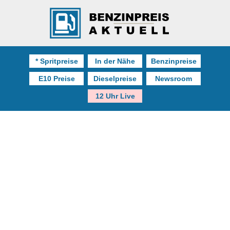
* Spritpreise
In der Nähe
Benzinpreise
E10 Preise
Dieselpreise
Newsroom
12 Uhr Live