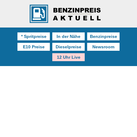
* Spritpreise
In der Nähe
Benzinpreise
E10 Preise
Dieselpreise
Newsroom
12 Uhr Live