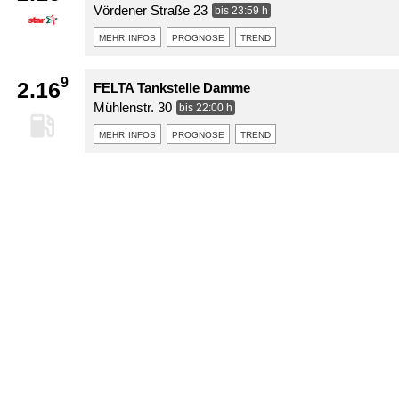
Vördener Straße 23
bis 23:59 h
mehr infos
prognose
trend
9
2.16
FELTA Tankstelle Damme
Mühlenstr. 30
bis 22:00 h
mehr infos
prognose
trend