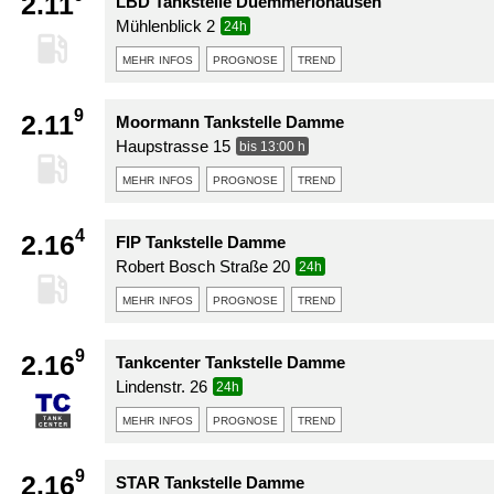
2.11
LBD Tankstelle Duemmerlohausen
Mühlenblick 2
24h
mehr infos
prognose
trend
9
2.11
Moormann Tankstelle Damme
Haupstrasse 15
bis 13:00 h
mehr infos
prognose
trend
4
2.16
FIP Tankstelle Damme
Robert Bosch Straße 20
24h
mehr infos
prognose
trend
9
2.16
Tankcenter Tankstelle Damme
Lindenstr. 26
24h
mehr infos
prognose
trend
9
2.16
STAR Tankstelle Damme