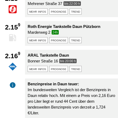
Mehrener Straße 37
bis 22:00 h
mehr infos
prognose
trend
9
2.15
Roth Energie Tankstelle Daun Pützborn
Marderweg 2
24h
mehr infos
prognose
trend
9
2.16
ARAL Tankstelle Daun
Bonner Straße 16
bis 20:00 h
mehr infos
prognose
trend
Benzinpreise in Daun teuer:
Im bundesweiten Vergleich ist der Benzinpreis in
Daun relativ hoch. Mit einem ⌀ Preis von 2,16 Euro
pro Liter liegt er rund 44 Cent über dem
landesweiten Benzinpreis von derzeit ⌀ 1,724
€/Liter.