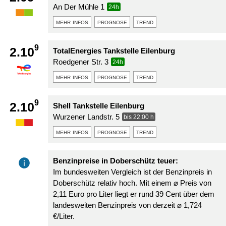
An Der Mühle 1
24h
mehr infos
prognose
trend
9
2.10
TotalEnergies Tankstelle Eilenburg
Roedgener Str. 3
24h
mehr infos
prognose
trend
9
2.10
Shell Tankstelle Eilenburg
Wurzener Landstr. 5
bis 22:00 h
mehr infos
prognose
trend
Benzinpreise in Doberschütz teuer:
Im bundesweiten Vergleich ist der Benzinpreis in
Doberschütz relativ hoch. Mit einem ⌀ Preis von
2,11 Euro pro Liter liegt er rund 39 Cent über dem
landesweiten Benzinpreis von derzeit ⌀ 1,724
€/Liter.