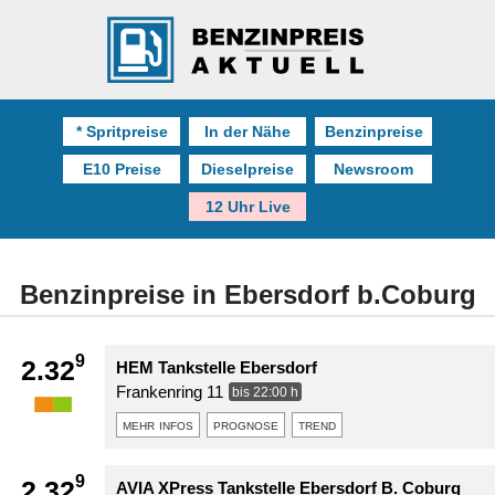
* Spritpreise
In der Nähe
Benzinpreise
E10 Preise
Dieselpreise
Newsroom
12 Uhr Live
Benzinpreise in Ebersdorf b.Coburg
9
2.32
HEM Tankstelle Ebersdorf
Frankenring 11
bis 22:00 h
mehr infos
prognose
trend
9
2.32
AVIA XPress Tankstelle Ebersdorf B. Coburg