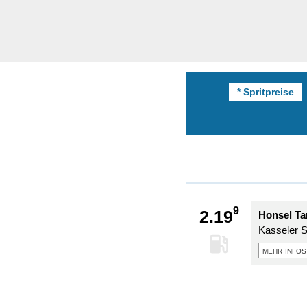
* Spritpreise
9
2.19
Honsel Tan
Kasseler St
mehr infos