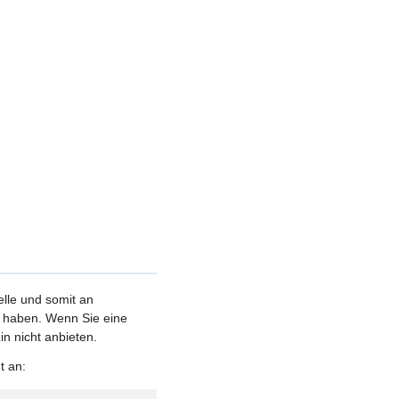
elle und somit an
et haben. Wenn Sie eine
n nicht anbieten.
t an: