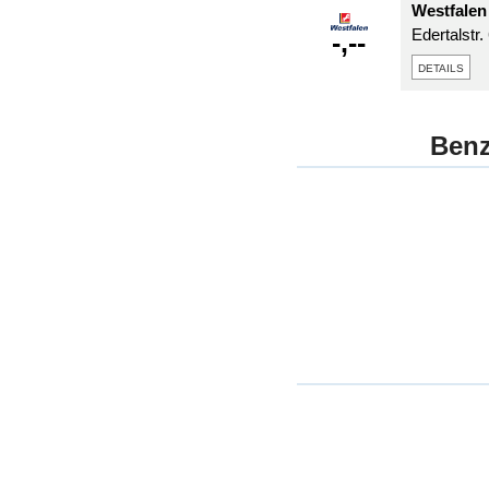
Westfalen 
Edertalstr.
-,--
details
Benz