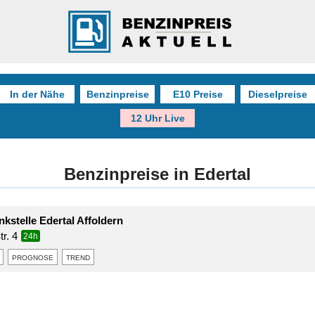
In der Nähe
Benzinpreise
E10 Preise
Dieselpreise
12 Uhr Live
Benzinpreise in Edertal
kstelle Edertal Affoldern
r. 4
24h
prognose
trend