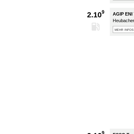
9
2.10
AGIP ENI 
Heubacher
mehr infos
9