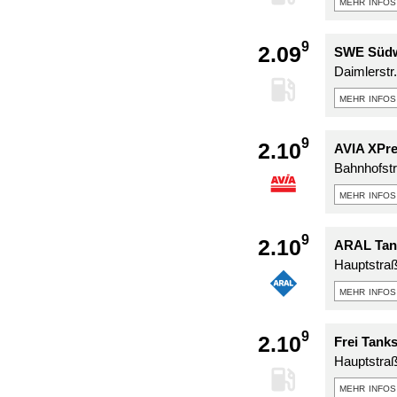
mehr infos
9
2.09
SWE Südwe
Daimlerstr
mehr infos
9
2.10
AVIA XPre
Bahnhofst
mehr infos
9
2.10
ARAL Tank
Hauptstra
mehr infos
9
2.10
Frei Tank
Hauptstra
mehr infos