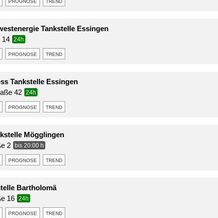
prognose
trend
stenergie Tankstelle Essingen
. 14
24h
prognose
trend
ss Tankstelle Essingen
raße 42
24h
prognose
trend
stelle Mögglingen
ße 2
bis 20:00 h
prognose
trend
stelle Bartholomä
ße 16
24h
prognose
trend