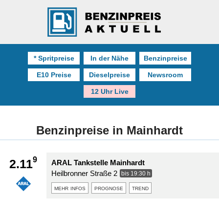
* Spritpreise
In der Nähe
Benzinpreise
E10 Preise
Dieselpreise
Newsroom
12 Uhr Live
Benzinpreise in Mainhardt
9
2.11
ARAL Tankstelle Mainhardt
Heilbronner Straße 2
bis 19:30 h
mehr infos
prognose
trend