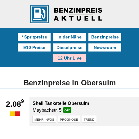
* Spritpreise
In der Nähe
Benzinpreise
E10 Preise
Dieselpreise
Newsroom
12 Uhr Live
Benzinpreise in Obersulm
9
2.08
Shell Tankstelle Obersulm
Maybachstr. 5
24h
mehr infos
prognose
trend