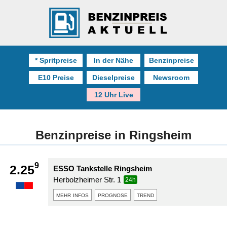
* Spritpreise
In der Nähe
Benzinpreise
E10 Preise
Dieselpreise
Newsroom
12 Uhr Live
Benzinpreise in Ringsheim
9
2.25
ESSO Tankstelle Ringsheim
Herbolzheimer Str. 1
24h
mehr infos
prognose
trend