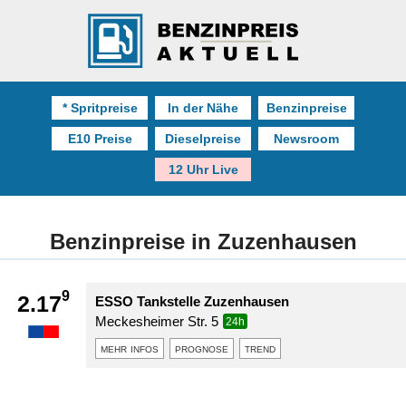
* Spritpreise
In der Nähe
Benzinpreise
E10 Preise
Dieselpreise
Newsroom
12 Uhr Live
Benzinpreise in Zuzenhausen
9
2.17
ESSO Tankstelle Zuzenhausen
Meckesheimer Str. 5
24h
mehr infos
prognose
trend