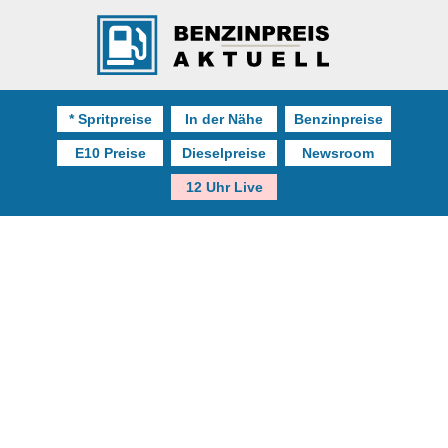
* Spritpreise
In der Nähe
Benzinpreise
E10 Preise
Dieselpreise
Newsroom
12 Uhr Live