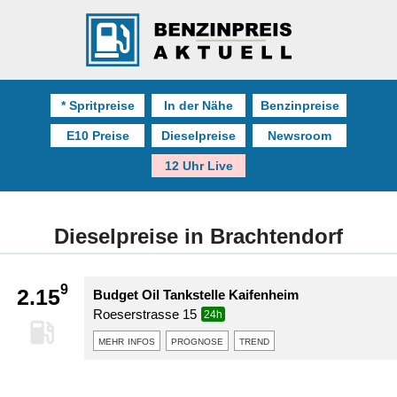
* Spritpreise
In der Nähe
Benzinpreise
E10 Preise
Dieselpreise
Newsroom
12 Uhr Live
Dieselpreise in Brachtendorf
9
2.15
Budget Oil Tankstelle Kaifenheim
Roeserstrasse 15
24h
mehr infos
prognose
trend