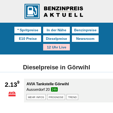
* Spritpreise
In der Nähe
Benzinpreise
E10 Preise
Dieselpreise
Newsroom
12 Uhr Live
Dieselpreise in Görwihl
9
2.13
AVIA Tankstelle Görwihl
Ausserdorf 20
24h
mehr infos
prognose
trend