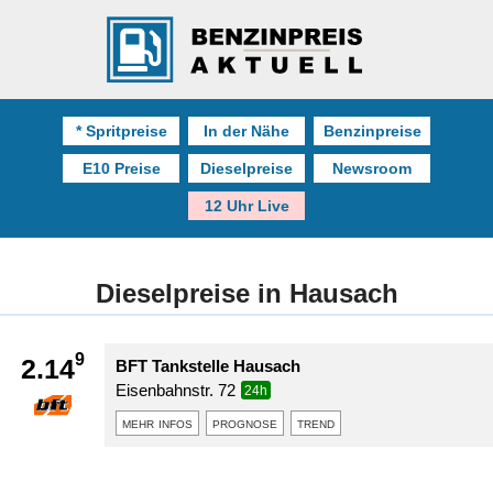
* Spritpreise
In der Nähe
Benzinpreise
E10 Preise
Dieselpreise
Newsroom
12 Uhr Live
Dieselpreise in Hausach
9
2.14
BFT Tankstelle Hausach
Eisenbahnstr. 72
24h
mehr infos
prognose
trend