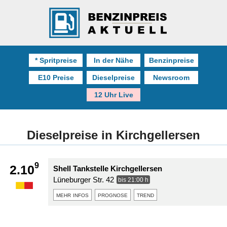
* Spritpreise
In der Nähe
Benzinpreise
E10 Preise
Dieselpreise
Newsroom
12 Uhr Live
Dieselpreise in Kirchgellersen
9
2.10
Shell Tankstelle Kirchgellersen
Lüneburger Str. 42
bis 21:00 h
mehr infos
prognose
trend