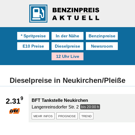
* Spritpreise
In der Nähe
Benzinpreise
E10 Preise
Dieselpreise
Newsroom
12 Uhr Live
Dieselpreise in Neukirchen/Pleiße
9
2.31
BFT Tankstelle Neukirchen
Langenreinsdorfer Str. 2
bis 20:00 h
mehr infos
prognose
trend