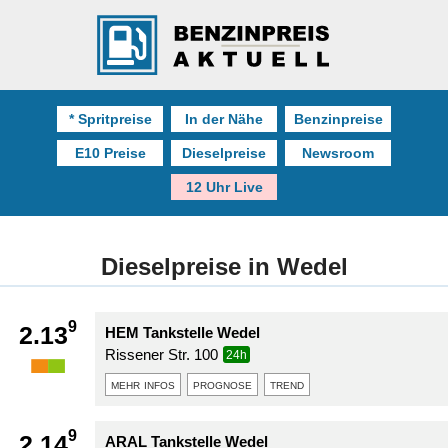
* Spritpreise
In der Nähe
Benzinpreise
E10 Preise
Dieselpreise
Newsroom
12 Uhr Live
Dieselpreise in Wedel
9
2.13
HEM Tankstelle Wedel
Rissener Str. 100
24h
mehr infos
prognose
trend
9
2.14
ARAL Tankstelle Wedel