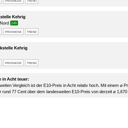
prognose
trend
stelle Kehrig
 Nord
24h
prognose
trend
stelle Kehrig
prognose
trend
 in Acht teuer:
eiten Vergleich ist der E10-Preis in Acht relativ hoch. Mit einem ⌀ P
 er rund 77 Cent über dem landesweiten E10-Preis von derzeit ⌀ 1,670 €