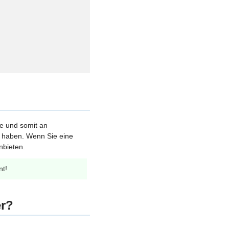
le und somit an
et haben. Wenn Sie eine
nbieten.
nt!
er?