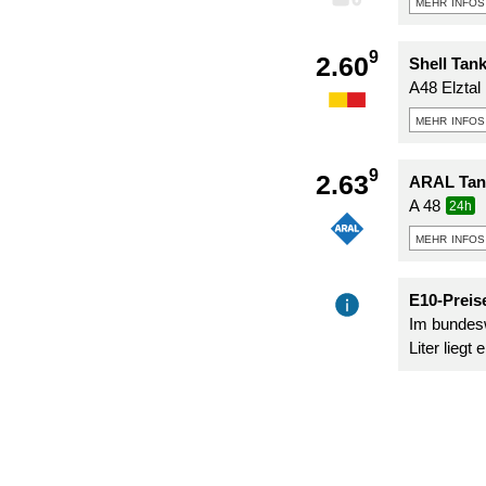
mehr infos
9
2.60
Shell Tank
A48 Elztal
mehr infos
9
2.63
ARAL Tank
A 48
24h
mehr infos
E10-Preise
Im bundesw
Liter liegt