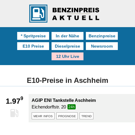
* Spritpreise
In der Nähe
Benzinpreise
E10 Preise
Dieselpreise
Newsroom
12 Uhr Live
E10-Preise in Aschheim
9
1.97
AGIP ENI Tankstelle Aschheim
Eichendorffstr. 20
24h
mehr infos
prognose
trend