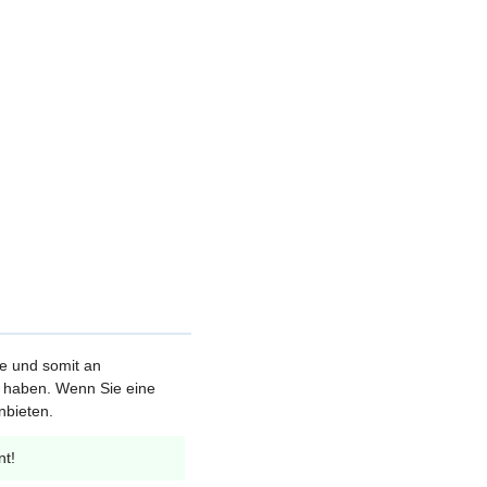
le und somit an
et haben. Wenn Sie eine
nbieten.
nt!