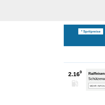
* Spritpreise
9
2.16
Raiffeisen
Schützenal
mehr infos