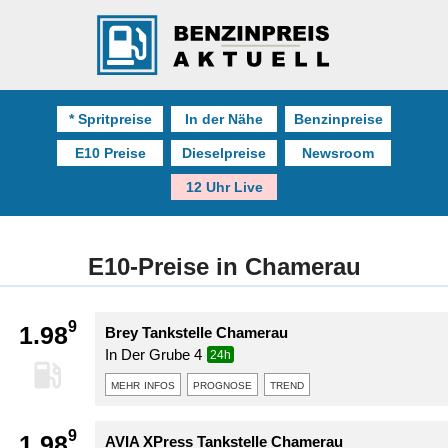
* Spritpreise
In der Nähe
Benzinpreise
E10 Preise
Dieselpreise
Newsroom
12 Uhr Live
E10-Preise in Chamerau
9
1.98
Brey Tankstelle Chamerau
In Der Grube 4
24h
mehr infos
prognose
trend
9
1.98
AVIA XPress Tankstelle Chamerau