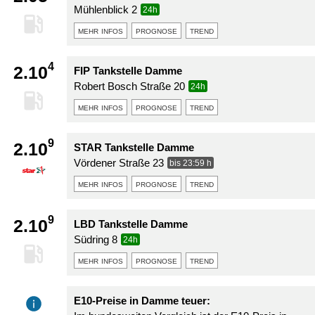
Mühlenblick 2
24h
mehr infos
prognose
trend
4
2.10
FIP Tankstelle Damme
Robert Bosch Straße 20
24h
mehr infos
prognose
trend
9
2.10
STAR Tankstelle Damme
Vördener Straße 23
bis 23:59 h
mehr infos
prognose
trend
9
2.10
LBD Tankstelle Damme
Südring 8
24h
mehr infos
prognose
trend
E10-Preise in Damme teuer: