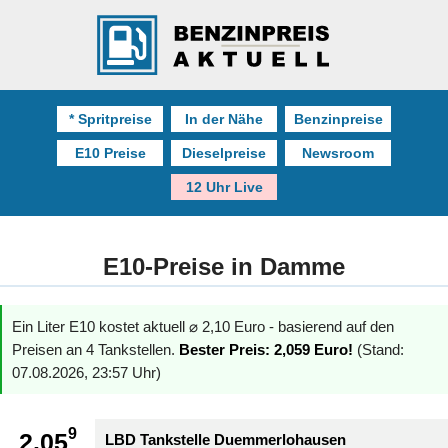
* Spritpreise
In der Nähe
Benzinpreise
E10 Preise
Dieselpreise
Newsroom
12 Uhr Live
E10-Preise in Damme
Ein Liter E10 kostet aktuell ⌀ 2,10 Euro - basierend auf den
Preisen an 4 Tankstellen.
Bester Preis: 2,059 Euro!
(Stand:
07.08.2026, 23:57 Uhr)
9
2.05
LBD Tankstelle Duemmerlohausen