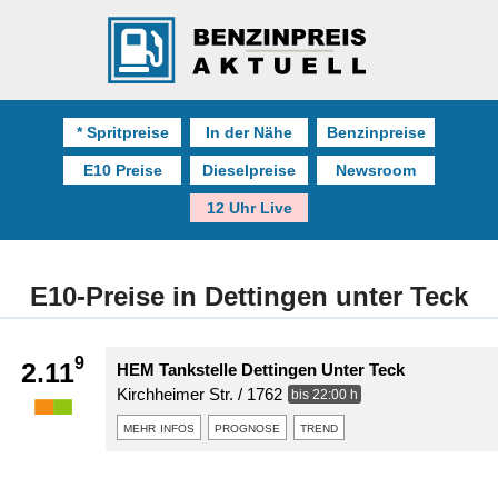
* Spritpreise
In der Nähe
Benzinpreise
E10 Preise
Dieselpreise
Newsroom
12 Uhr Live
E10-Preise in Dettingen unter Teck
9
2.11
HEM Tankstelle Dettingen Unter Teck
Kirchheimer Str. / 1762
bis 22:00 h
mehr infos
prognose
trend