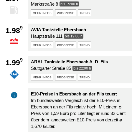
Marktstraße 8
bis 15:00 h
mehr infos
prognose
trend
9
1.98
AVIA Tankstelle Ebersbach
Hauptstraße 111
bis 19:00 h
mehr infos
prognose
trend
9
1.99
ARAL Tankstelle Ebersbach A. D. Fils
Stuttgarter Straße 85
bis 22:00 h
mehr infos
prognose
trend
E10-Preise in Ebersbach an der Fils teuer:
Im bundesweiten Vergleich ist der E10-Preis in
Ebersbach an der Fils relativ hoch. Mit einem ⌀
Preis von 1,99 Euro pro Liter liegt er rund 32 Cent
über dem landesweiten E10-Preis von derzeit ⌀
1,670 €/Liter.