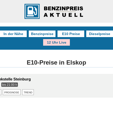
In der Nähe
Benzinpreise
E10 Preise
Dieselpreise
12 Uhr Live
E10-Preise in Elskop
nkstelle Steinburg
bis 21:00 h
prognose
trend