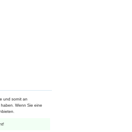
le und somit an
et haben. Wenn Sie eine
nbieten.
nt!