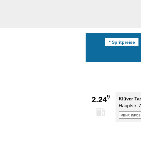
* Spritpreise
9
2.24
Klüver Ta
Hauptstr. 7
mehr infos