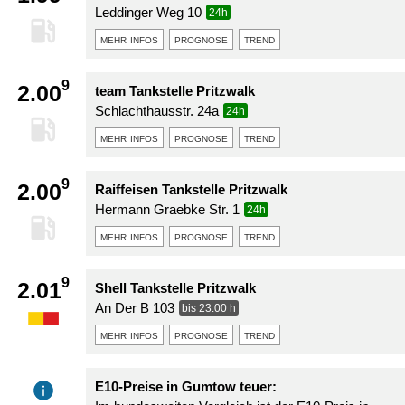
Leddinger Weg 10
24h
mehr infos
prognose
trend
9
2.00
team Tankstelle Pritzwalk
Schlachthausstr. 24a
24h
mehr infos
prognose
trend
9
2.00
Raiffeisen Tankstelle Pritzwalk
Hermann Graebke Str. 1
24h
mehr infos
prognose
trend
9
2.01
Shell Tankstelle Pritzwalk
An Der B 103
bis 23:00 h
mehr infos
prognose
trend
E10-Preise in Gumtow teuer: