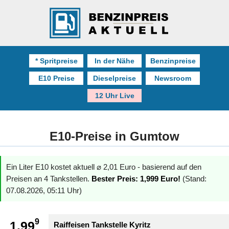
* Spritpreise
In der Nähe
Benzinpreise
E10 Preise
Dieselpreise
Newsroom
12 Uhr Live
E10-Preise in Gumtow
Ein Liter E10 kostet aktuell ⌀ 2,01 Euro - basierend auf den
Preisen an 4 Tankstellen.
Bester Preis: 1,999 Euro!
(Stand:
07.08.2026, 05:11 Uhr)
9
1.99
Raiffeisen Tankstelle Kyritz