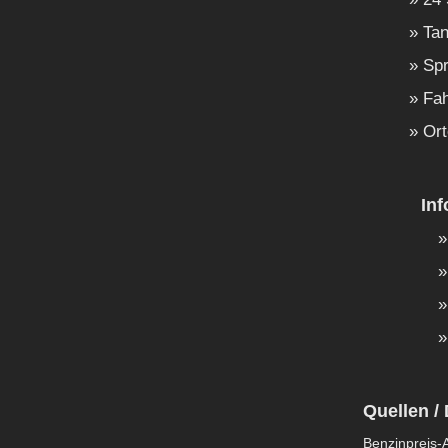
Tan
Spr
Fah
Ort
In
Quellen / 
Benzinpreis-A