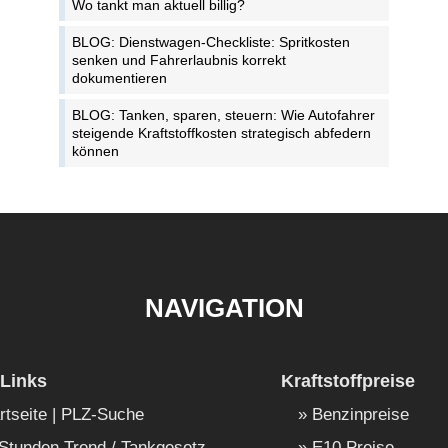
Wo tankt man aktuell billig?
BLOG: Dienstwagen-Checkliste: Spritkosten
senken und Fahrerlaubnis korrekt
dokumentieren
BLOG: Tanken, sparen, steuern: Wie Autofahrer
steigende Kraftstoffkosten strategisch abfedern
können
NAVIGATION
Links
Kraftstoffpreise
rtseite | PLZ-Suche
Benzinpreise
Stunden Trend / Tankgesetz
E10 Preise