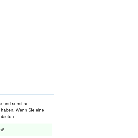
le und somit an
et haben. Wenn Sie eine
nbieten.
nt!