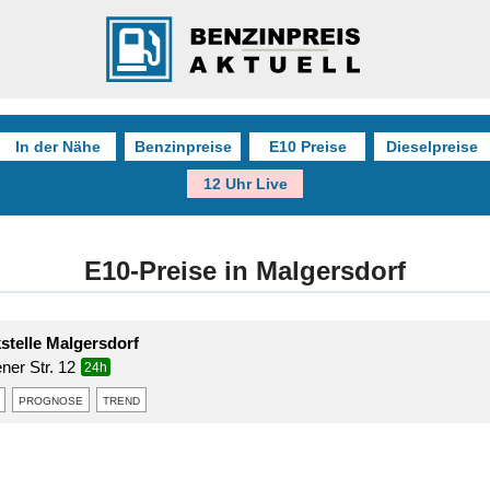
In der Nähe
Benzinpreise
E10 Preise
Dieselpreise
12 Uhr Live
E10-Preise in Malgersdorf
stelle Malgersdorf
ner Str. 12
24h
prognose
trend