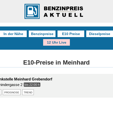
In der Nähe
Benzinpreise
E10 Preise
Dieselpreise
12 Uhr Live
E10-Preise in Meinhard
nkstelle Meinhard Grebendorf
hindergasse 2
bis 22:00 h
prognose
trend