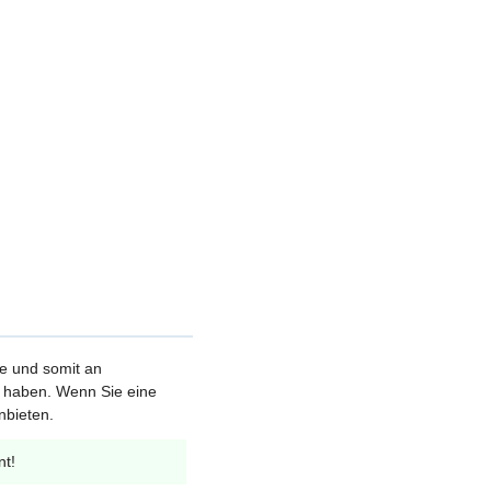
le und somit an
et haben. Wenn Sie eine
nbieten.
nt!