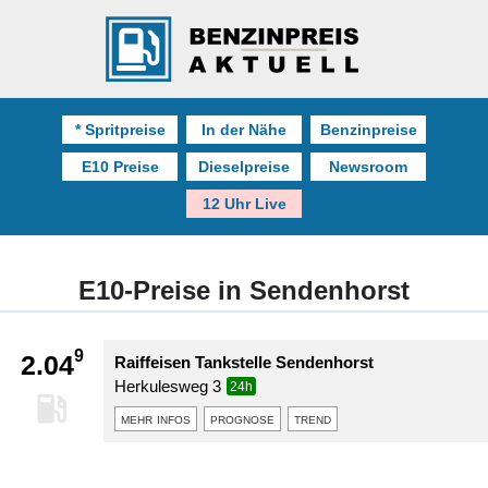
* Spritpreise
In der Nähe
Benzinpreise
E10 Preise
Dieselpreise
Newsroom
12 Uhr Live
E10-Preise in Sendenhorst
9
2.04
Raiffeisen Tankstelle Sendenhorst
Herkulesweg 3
24h
mehr infos
prognose
trend