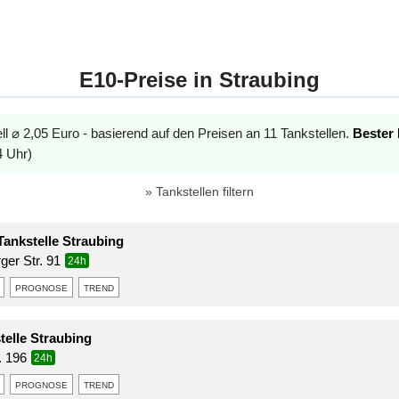
E10-Preise in Straubing
ell ⌀ 2,05 Euro - basierend auf den Preisen an 11 Tankstellen.
Bester 
4 Uhr)
Tankstellen filtern
nkstelle Straubing
er Str. 91
24h
prognose
trend
telle Straubing
r. 196
24h
prognose
trend