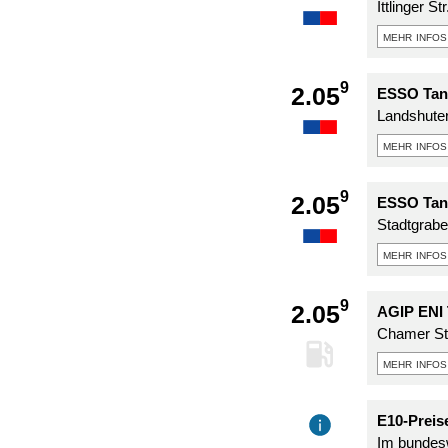
Ittlinger St
mehr infos
9
2.05
ESSO Tank
Landshuter
mehr infos
9
2.05
ESSO Tank
Stadtgrab
mehr infos
9
2.05
AGIP ENI 
Chamer St
mehr infos
E10-Preise
Im bundesw