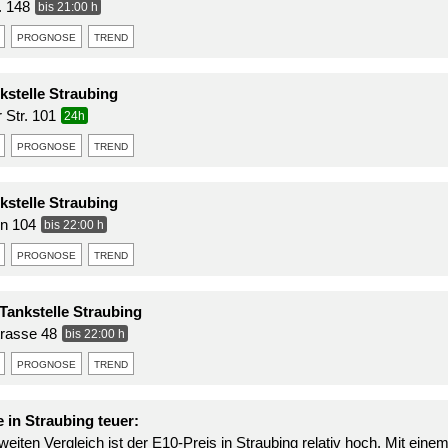
r. 148
bis 21:00 h
prognose
trend
stelle Straubing
 Str. 101
24h
prognose
trend
stelle Straubing
en 104
bis 22:00 h
prognose
trend
Tankstelle Straubing
rasse 48
bis 22:00 h
prognose
trend
 in Straubing teuer:
eiten Vergleich ist der E10-Preis in Straubing relativ hoch. Mit eine