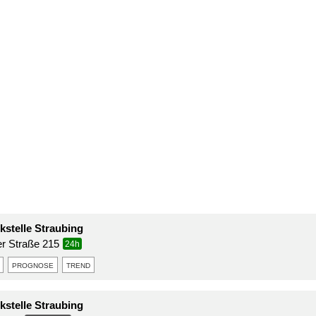
stelle Straubing
er Straße 215
24h
prognose
trend
stelle Straubing