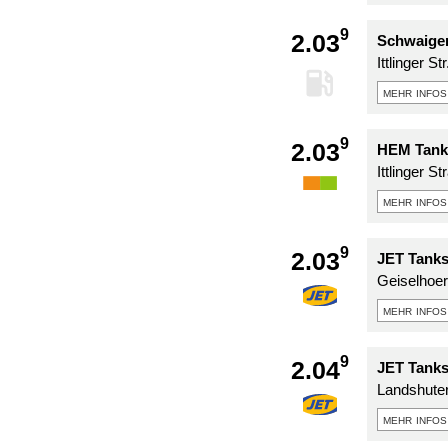
9
2.03
Schwaiger
Ittlinger St
mehr infos
9
2.03
HEM Tanks
Ittlinger S
mehr infos
9
2.03
JET Tanks
Geiselhoer
mehr infos
9
2.04
JET Tanks
Landshuter
mehr infos