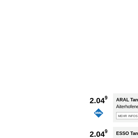
9
2.04
ARAL Tank
Aiterhofen
mehr infos
9
2.04
ESSO Tank