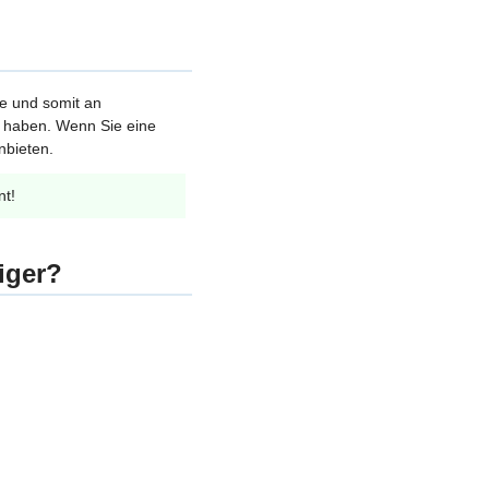
le und somit an
et haben. Wenn Sie eine
nbieten.
nt!
iger?