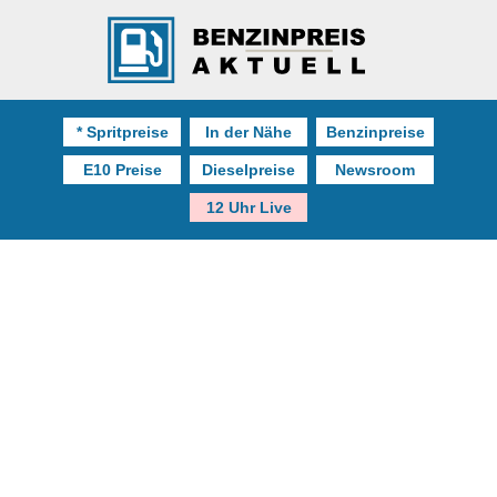
* Spritpreise
In der Nähe
Benzinpreise
E10 Preise
Dieselpreise
Newsroom
12 Uhr Live