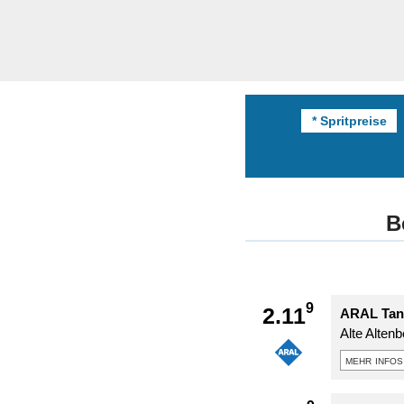
* Spritpreise
B
9
2.11
ARAL Tank
Alte Altenb
mehr infos