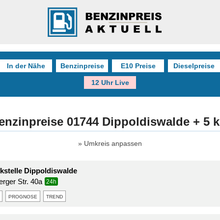
In der Nähe
Benzinpreise
E10 Preise
Dieselpreise
12 Uhr Live
enzinpreise 01744 Dippoldiswalde + 5 
Umkreis anpassen
stelle Dippoldiswalde
erger Str. 40a
24h
prognose
trend