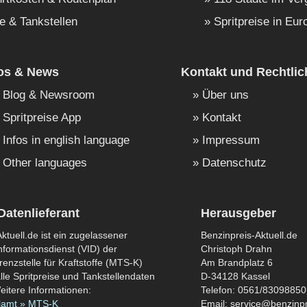
e & Tankstellen
Spritpreise in Eur
fos & News
Kontakt und Rechtlic
Blog & Newsroom
Über uns
Spritpreise App
Kontakt
Infos in english language
Impressum
Other languages
Datenschutz
Datenlieferant
Herausgeber
ktuell.de ist ein zugelassener
Benzinpreis-Aktuell.de
formationsdienst (VID) der
Christoph Drahn
enzstelle für Kraftstoffe (MTS-K)
Am Brandplatz 6
lle Spritpreise und Tankstellendaten
D-34128 Kassel
eitere Informationen:
Telefon: 0561/83098850
lamt » MTS-K
Email: service@benzinpr