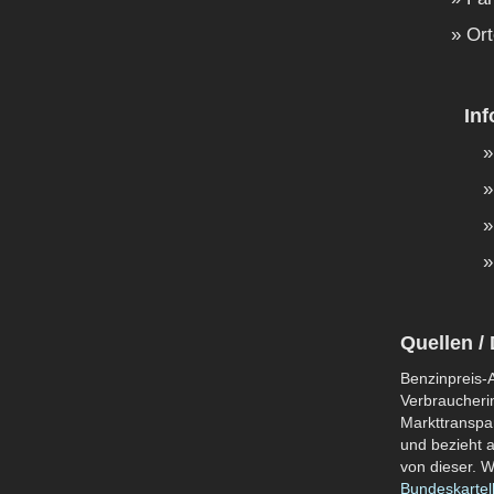
Ort
In
Quellen / 
Benzinpreis-A
Verbraucherin
Markttranspar
und bezieht a
von dieser. W
Bundeskartel