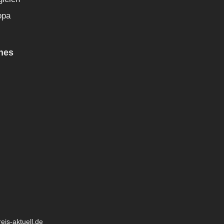
opa
hes
eis-aktuell.de