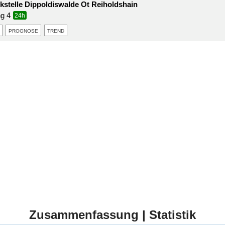
kstelle Dippoldiswalde Ot Reiholdshain
ng 4
24h
prognose
trend
Zusammenfassung | Statistik