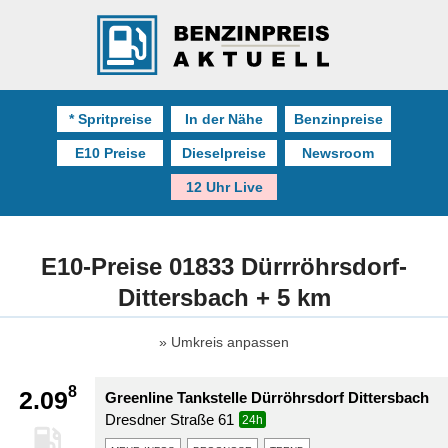
* Spritpreise
In der Nähe
Benzinpreise
E10 Preise
Dieselpreise
Newsroom
12 Uhr Live
E10-Preise 01833 Dürrröhrsdorf-
Dittersbach + 5 km
Umkreis anpassen
8
2.09
Greenline Tankstelle Dürröhrsdorf Dittersbach
Dresdner Straße 61
24h