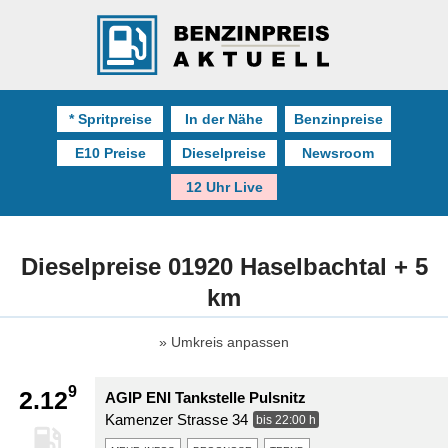
* Spritpreise
In der Nähe
Benzinpreise
E10 Preise
Dieselpreise
Newsroom
12 Uhr Live
Dieselpreise 01920 Haselbachtal + 5
km
Umkreis anpassen
9
2.12
AGIP ENI Tankstelle Pulsnitz
Kamenzer Strasse 34
bis 22:00 h