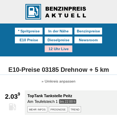
* Spritpreise
In der Nähe
Benzinpreise
E10 Preise
Dieselpreise
Newsroom
12 Uhr Live
E10-Preise 03185 Drehnow + 5 km
Umkreis anpassen
9
2.03
TopTank Tankstelle Peitz
Am Teufelsteich 1
bis 22:00 h
mehr infos
prognose
trend