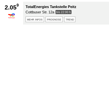
9
2.05
TotalEnergies Tankstelle Peitz
Cottbuser Str. 12a
bis 22:00 h
mehr infos
prognose
trend