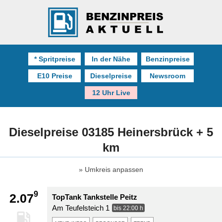
* Spritpreise
In der Nähe
Benzinpreise
E10 Preise
Dieselpreise
Newsroom
12 Uhr Live
Dieselpreise 03185 Heinersbrück + 5
km
Umkreis anpassen
9
2.07
TopTank Tankstelle Peitz
Am Teufelsteich 1
bis 22:00 h