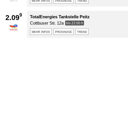
mehr infos
prognose
trend
9
2.09
TotalEnergies Tankstelle Peitz
Cottbuser Str. 12a
bis 22:00 h
mehr infos
prognose
trend