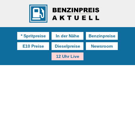
* Spritpreise
In der Nähe
Benzinpreise
E10 Preise
Dieselpreise
Newsroom
12 Uhr Live