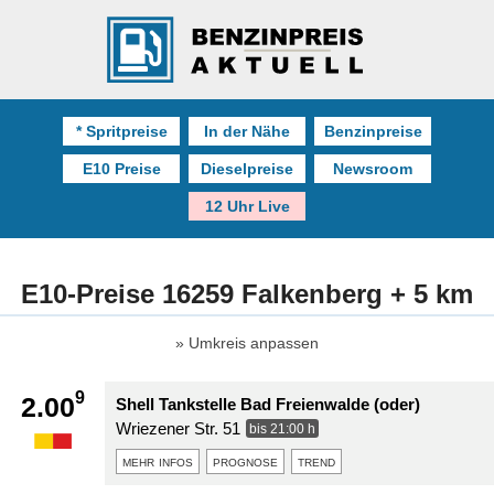
* Spritpreise
In der Nähe
Benzinpreise
E10 Preise
Dieselpreise
Newsroom
12 Uhr Live
E10-Preise 16259 Falkenberg + 5 km
Umkreis anpassen
9
2.00
Shell Tankstelle Bad Freienwalde (oder)
Wriezener Str. 51
bis 21:00 h
mehr infos
prognose
trend