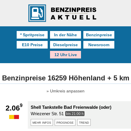
* Spritpreise
In der Nähe
Benzinpreise
E10 Preise
Dieselpreise
Newsroom
12 Uhr Live
Benzinpreise 16259 Höhenland + 5 km
Umkreis anpassen
9
2.06
Shell Tankstelle Bad Freienwalde (oder)
Wriezener Str. 51
bis 21:00 h
mehr infos
prognose
trend