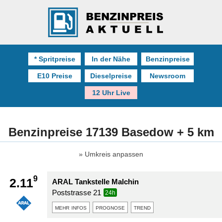
* Spritpreise
In der Nähe
Benzinpreise
E10 Preise
Dieselpreise
Newsroom
12 Uhr Live
Benzinpreise 17139 Basedow + 5 km
Umkreis anpassen
9
2.11
ARAL Tankstelle Malchin
Poststrasse 21
24h
mehr infos
prognose
trend