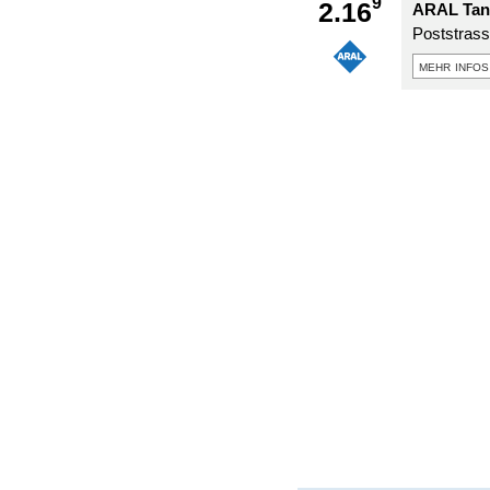
9
2.16
ARAL Tank
Poststrass
mehr infos