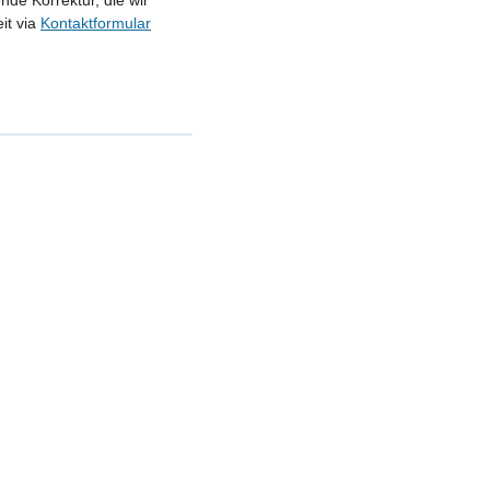
nde Korrektur, die wir
it via
Kontaktformular