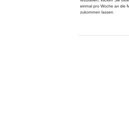
feststellen, klicken Sie bi
einmal pro Woche an die M
zukommen lassen.