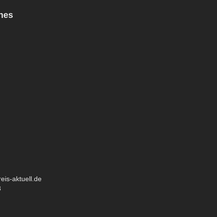
hes
eis-aktuell.de
8