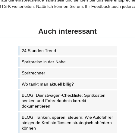
tte auf die entsprechende Tankstelle und senden Sie uns eine entspreche
TS-K weiterleiten. Natürlich können Sie uns Ihr Feedback auch jederze
Auch interessant
24 Stunden Trend
Spritpreise in der Nähe
Spritrechner
Wo tankt man aktuell billig?
BLOG: Dienstwagen-Checkliste: Spritkosten
senken und Fahrerlaubnis korrekt
dokumentieren
BLOG: Tanken, sparen, steuern: Wie Autofahrer
steigende Kraftstoffkosten strategisch abfedern
können