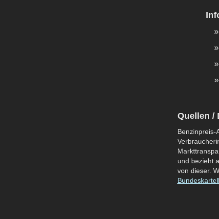
In
Quellen / 
Benzinpreis-A
Verbraucherin
Markttranspar
und bezieht a
von dieser. W
Bundeskartel