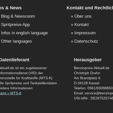
fos & News
Kontakt und Rechtlic
Blog & Newsroom
Über uns
Spritpreise App
Kontakt
Infos in english language
Impressum
Other languages
Datenschutz
Datenlieferant
Herausgeber
ktuell.de ist ein zugelassener
Benzinpreis-Aktuell.de
formationsdienst (VID) der
Christoph Drahn
enzstelle für Kraftstoffe (MTS-K)
Am Brandplatz 6
lle Spritpreise und Tankstellendaten
D-34128 Kassel
eitere Informationen:
Telefon: 0561/83098850
lamt » MTS-K
Email: service@benzinpr
USt-IdNr.: DE28752574