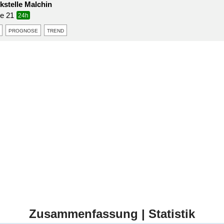
stelle Malchin
e 21
24h
prognose
trend
Zusammenfassung | Statistik