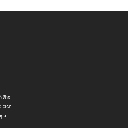
 Nähe
gleich
opa