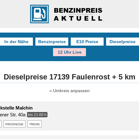
In der Nähe
Benzinpreise
E10 Preise
Dieselpreise
12 Uhr Live
Dieselpreise 17139 Faulenrost + 5 km
Umkreis anpassen
kstelle Malchin
ner Str. 40a
bis 21:00 h
prognose
trend