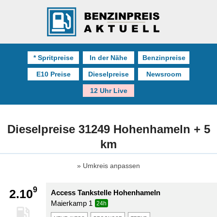
* Spritpreise
In der Nähe
Benzinpreise
E10 Preise
Dieselpreise
Newsroom
12 Uhr Live
Dieselpreise 31249 Hohenhameln + 5
km
Umkreis anpassen
9
2.10
Access Tankstelle Hohenhameln
Maierkamp 1
24h