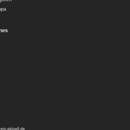
opa
hes
eis-aktuell.de