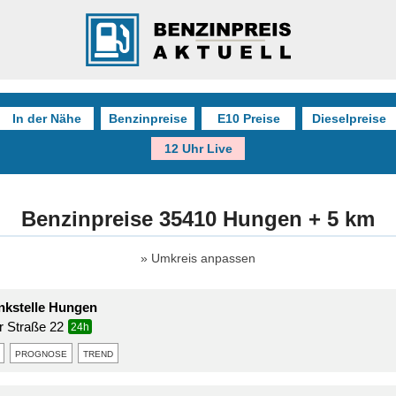
In der Nähe
Benzinpreise
E10 Preise
Dieselpreise
12 Uhr Live
Benzinpreise 35410 Hungen + 5 km
Umkreis anpassen
nkstelle Hungen
r Straße 22
24h
prognose
trend