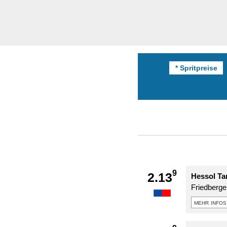
* Spritpreise
9
2.13
Hessol Ta
Friedberge
mehr infos