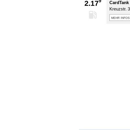
9
2.17
CardTank 
Kreuzstr. 3
mehr infos