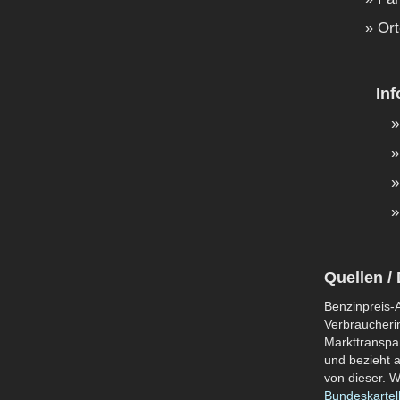
Ort
In
Quellen / 
Benzinpreis-A
Verbraucherin
Markttranspar
und bezieht a
von dieser. W
Bundeskartel