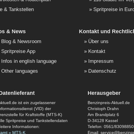
e & Tankstellen
Spritpreise in Eur
fos & News
Kontakt und Rechtlic
Blog & Newsroom
Über uns
Spritpreise App
Kontakt
Infos in english language
Impressum
Other languages
Datenschutz
Datenlieferant
Herausgeber
ktuell.de ist ein zugelassener
Benzinpreis-Aktuell.de
formationsdienst (VID) der
Christoph Drahn
enzstelle für Kraftstoffe (MTS-K)
Am Brandplatz 6
lle Spritpreise und Tankstellendaten
D-34128 Kassel
eitere Informationen:
Telefon: 0561/83098850
lamt » MTS-K
Email: service@benzinpr