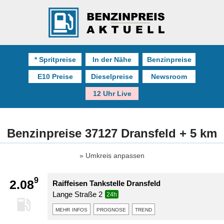
* Spritpreise
In der Nähe
Benzinpreise
E10 Preise
Dieselpreise
Newsroom
12 Uhr Live
Benzinpreise 37127 Dransfeld + 5 km
Umkreis anpassen
9
2.08
Raiffeisen Tankstelle Dransfeld
Lange Straße 2
24h
mehr infos
prognose
trend