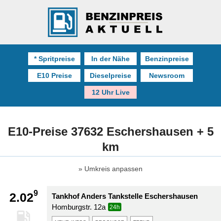
* Spritpreise
In der Nähe
Benzinpreise
E10 Preise
Dieselpreise
Newsroom
12 Uhr Live
E10-Preise 37632 Eschershausen + 5
km
Umkreis anpassen
9
2.02
Tankhof Anders Tankstelle Eschershausen
Homburgstr. 12a
24h