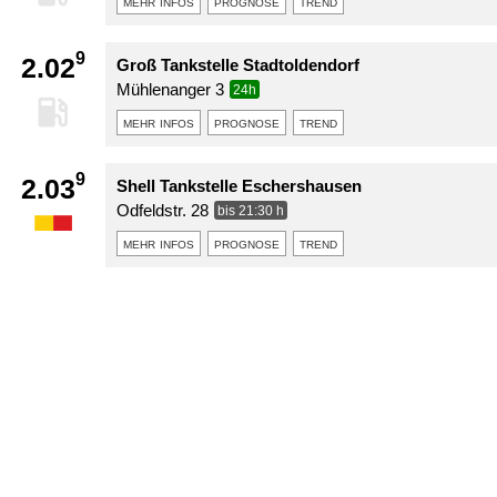
mehr infos
prognose
trend
9
2.02
Groß Tankstelle Stadtoldendorf
Mühlenanger 3
24h
mehr infos
prognose
trend
9
2.03
Shell Tankstelle Eschershausen
Odfeldstr. 28
bis 21:30 h
mehr infos
prognose
trend