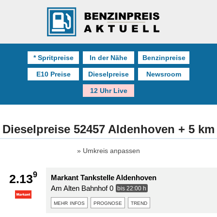
* Spritpreise
In der Nähe
Benzinpreise
E10 Preise
Dieselpreise
Newsroom
12 Uhr Live
Dieselpreise 52457 Aldenhoven + 5 km
Umkreis anpassen
9
2.13
Markant Tankstelle Aldenhoven
Am Alten Bahnhof 0
bis 22:00 h
mehr infos
prognose
trend